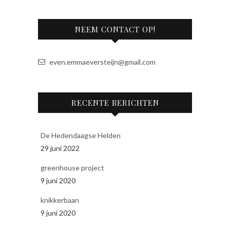
n
a
NEEM CONTACT OP!
t
i
v
even.emmaeversteijn@gmail.com
e
:
RECENTE BERICHTEN
De Hedendaagse Helden
29 juni 2022
greenhouse project
9 juni 2020
knikkerbaan
9 juni 2020