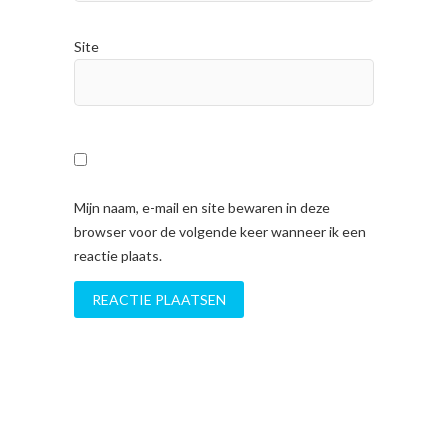
Site
Mijn naam, e-mail en site bewaren in deze
browser voor de volgende keer wanneer ik een
reactie plaats.
A
l
t
e
r