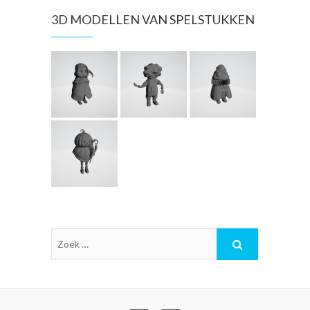
3D MODELLEN VAN SPELSTUKKEN
Z
o
e
k
…