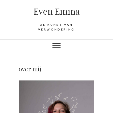
D
Even Emma
o
o
r
DE KUNST VAN
g
VERWONDERING
a
a
n
n
a
a
over mij
r
i
n
h
o
u
d