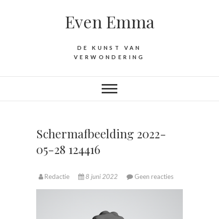
D
Even Emma
o
o
r
DE KUNST VAN
g
VERWONDERING
a
a
n
n
a
a
Schermafbeelding 2022-
r
05-28 124416
i
n
Redactie
8 juni 2022
Geen reacties
h
o
u
d