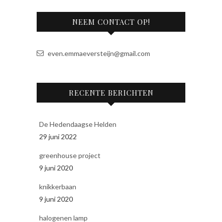
l
t
NEEM CONTACT OP!
e
r
n
even.emmaeversteijn@gmail.com
a
t
i
RECENTE BERICHTEN
v
e
:
De Hedendaagse Helden
29 juni 2022
greenhouse project
9 juni 2020
knikkerbaan
9 juni 2020
halogenen lamp